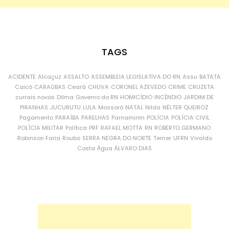
TAGS
ACIDENTE
Alcaçuz
ASSALTO
ASSEMBLEIA LEGISLATIVA DO RN
Assu
BATATA
Caicó
CARAÚBAS
Ceará
CHUVA
CORONEL AZEVEDO
CRIME
CRUZETA
currais novos
Dilma
Governo do RN
HOMICÍDIO
INCÊNDIO
JARDIM DE
PIRANHAS
JUCURUTU
LULA
Mossoró
NATAL
Nilda
NÉLTER QUEIROZ
Pagamento
PARAÍBA
PARELHAS
Parnamirim
POLÍCIA
POLÍCIA CIVIL
POLÍCIA MILITAR
Política
PRF
RAFAEL MOTTA
RN
ROBERTO GERMANO
Robinson Faria
Roubo
SERRA NEGRA DO NORTE
Temer
UFRN
Vivaldo
Costa
Água
ÁLVARO DIAS