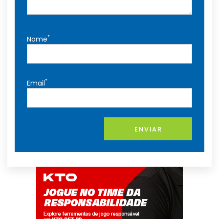
*
Nome
*
Email
ENVIAR