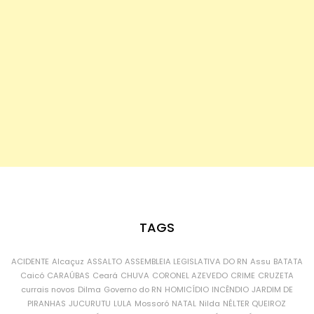
TAGS
ACIDENTE
Alcaçuz
ASSALTO
ASSEMBLEIA LEGISLATIVA DO RN
Assu
BATATA
Caicó
CARAÚBAS
Ceará
CHUVA
CORONEL AZEVEDO
CRIME
CRUZETA
currais novos
Dilma
Governo do RN
HOMICÍDIO
INCÊNDIO
JARDIM DE
PIRANHAS
JUCURUTU
LULA
Mossoró
NATAL
Nilda
NÉLTER QUEIROZ