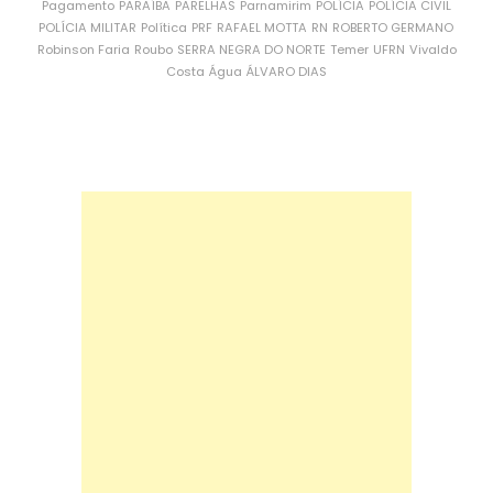
Pagamento
PARAÍBA
PARELHAS
Parnamirim
POLÍCIA
POLÍCIA CIVIL
POLÍCIA MILITAR
Política
PRF
RAFAEL MOTTA
RN
ROBERTO GERMANO
Robinson Faria
Roubo
SERRA NEGRA DO NORTE
Temer
UFRN
Vivaldo
Costa
Água
ÁLVARO DIAS