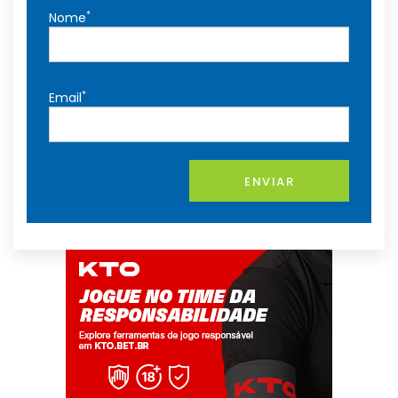
*
Nome
*
Email
ENVIAR