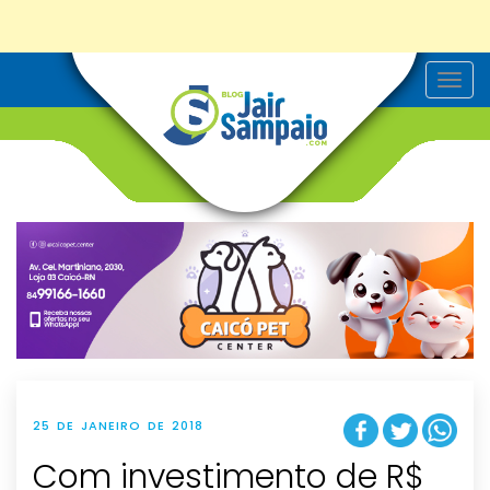
T
o
g
g
l
e
n
a
v
i
g
a
t
i
o
n
25 DE JANEIRO DE 2018
Com investimento de R$