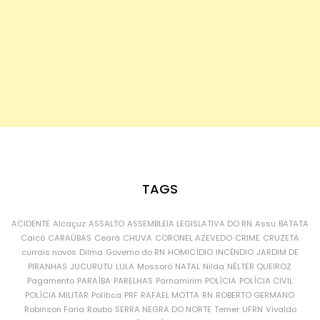
TAGS
ACIDENTE
Alcaçuz
ASSALTO
ASSEMBLEIA LEGISLATIVA DO RN
Assu
BATATA
Caicó
CARAÚBAS
Ceará
CHUVA
CORONEL AZEVEDO
CRIME
CRUZETA
currais novos
Dilma
Governo do RN
HOMICÍDIO
INCÊNDIO
JARDIM DE
PIRANHAS
JUCURUTU
LULA
Mossoró
NATAL
Nilda
NÉLTER QUEIROZ
Pagamento
PARAÍBA
PARELHAS
Parnamirim
POLÍCIA
POLÍCIA CIVIL
POLÍCIA MILITAR
Política
PRF
RAFAEL MOTTA
RN
ROBERTO GERMANO
Robinson Faria
Roubo
SERRA NEGRA DO NORTE
Temer
UFRN
Vivaldo