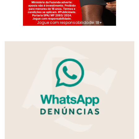
Jogue com responsabilidade. 18+