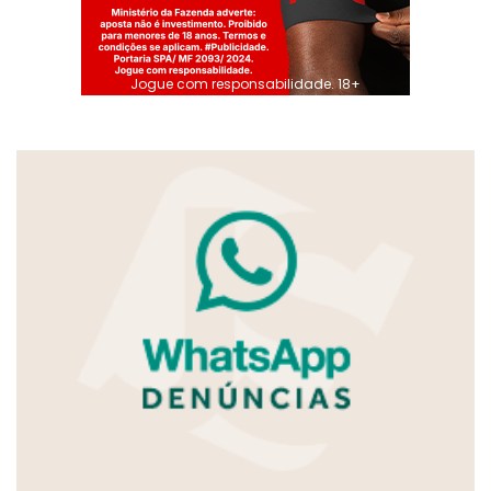
Jogue com responsabilidade. 18+