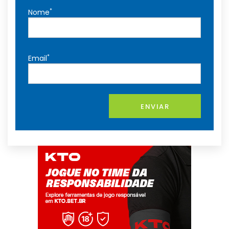
*
Nome
*
Email
ENVIAR