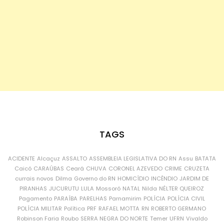
TAGS
ACIDENTE
Alcaçuz
ASSALTO
ASSEMBLEIA LEGISLATIVA DO RN
Assu
BATATA
Caicó
CARAÚBAS
Ceará
CHUVA
CORONEL AZEVEDO
CRIME
CRUZETA
currais novos
Dilma
Governo do RN
HOMICÍDIO
INCÊNDIO
JARDIM DE
PIRANHAS
JUCURUTU
LULA
Mossoró
NATAL
Nilda
NÉLTER QUEIROZ
Pagamento
PARAÍBA
PARELHAS
Parnamirim
POLÍCIA
POLÍCIA CIVIL
POLÍCIA MILITAR
Política
PRF
RAFAEL MOTTA
RN
ROBERTO GERMANO
Robinson Faria
Roubo
SERRA NEGRA DO NORTE
Temer
UFRN
Vivaldo