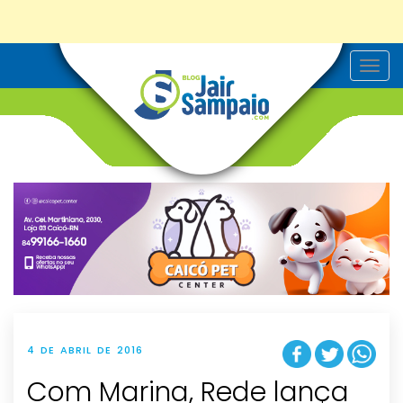
T
o
g
g
l
e
n
a
v
i
g
a
t
i
o
n
4 DE ABRIL DE 2016
Com Marina, Rede lança