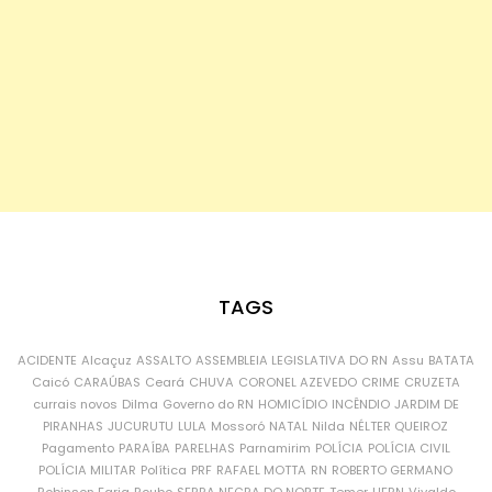
TAGS
ACIDENTE
Alcaçuz
ASSALTO
ASSEMBLEIA LEGISLATIVA DO RN
Assu
BATATA
Caicó
CARAÚBAS
Ceará
CHUVA
CORONEL AZEVEDO
CRIME
CRUZETA
currais novos
Dilma
Governo do RN
HOMICÍDIO
INCÊNDIO
JARDIM DE
PIRANHAS
JUCURUTU
LULA
Mossoró
NATAL
Nilda
NÉLTER QUEIROZ
Pagamento
PARAÍBA
PARELHAS
Parnamirim
POLÍCIA
POLÍCIA CIVIL
POLÍCIA MILITAR
Política
PRF
RAFAEL MOTTA
RN
ROBERTO GERMANO