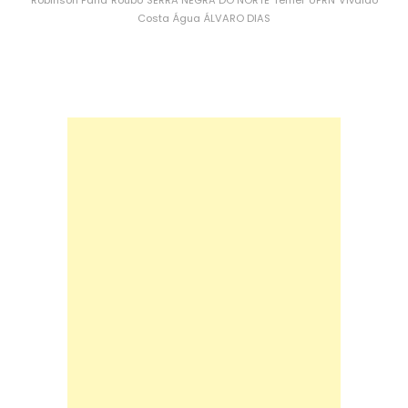
Robinson Faria
Roubo
SERRA NEGRA DO NORTE
Temer
UFRN
Vivaldo
Costa
Água
ÁLVARO DIAS