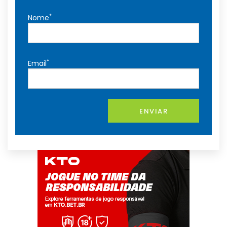
*
Nome
*
Email
ENVIAR