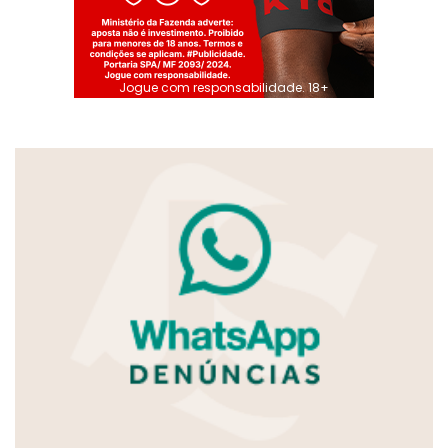
Jogue com responsabilidade. 18+