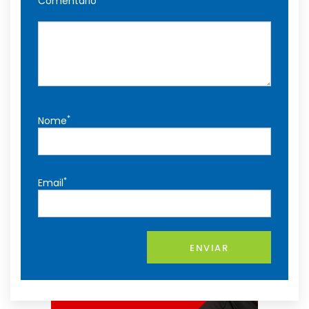
Comentário
*
Nome
*
Email
ENVIAR