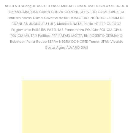
ACIDENTE
Alcaçuz
ASSALTO
ASSEMBLEIA LEGISLATIVA DO RN
Assu
BATATA
Caicó
CARAÚBAS
Ceará
CHUVA
CORONEL AZEVEDO
CRIME
CRUZETA
currais novos
Dilma
Governo do RN
HOMICÍDIO
INCÊNDIO
JARDIM DE
PIRANHAS
JUCURUTU
LULA
Mossoró
NATAL
Nilda
NÉLTER QUEIROZ
Pagamento
PARAÍBA
PARELHAS
Parnamirim
POLÍCIA
POLÍCIA CIVIL
POLÍCIA MILITAR
Política
PRF
RAFAEL MOTTA
RN
ROBERTO GERMANO
Robinson Faria
Roubo
SERRA NEGRA DO NORTE
Temer
UFRN
Vivaldo
Costa
Água
ÁLVARO DIAS