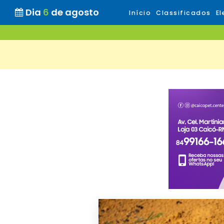
Dia
6
de agosto
Início
Classificados
El