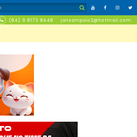
(84) 9 8173 8448
jairsampaio2@hotmail.com