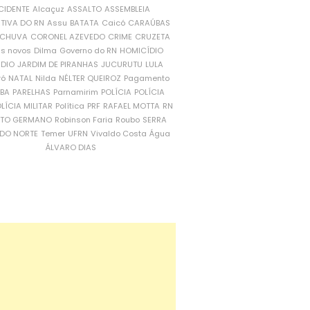
CIDENTE
Alcaçuz
ASSALTO
ASSEMBLEIA
ATIVA DO RN
Assu
BATATA
Caicó
CARAÚBAS
CHUVA
CORONEL AZEVEDO
CRIME
CRUZETA
is novos
Dilma
Governo do RN
HOMICÍDIO
NDIO
JARDIM DE PIRANHAS
JUCURUTU
LULA
ró
NATAL
Nilda
NÉLTER QUEIROZ
Pagamento
ÍBA
PARELHAS
Parnamirim
POLÍCIA
POLÍCIA
LÍCIA MILITAR
Política
PRF
RAFAEL MOTTA
RN
RTO GERMANO
Robinson Faria
Roubo
SERRA
DO NORTE
Temer
UFRN
Vivaldo Costa
Água
ÁLVARO DIAS