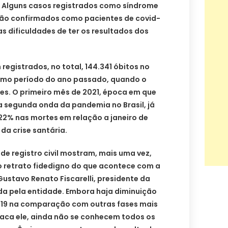
. Alguns casos registrados como síndrome
são confirmados como pacientes de covid-
as dificuldades de ter os resultados dos
registrados, no total, 144.341 óbitos no
esmo período do ano passado, quando o
tes. O primeiro mês de 2021, época em que
 segunda onda da pandemia no Brasil, já
22% nas mortes em relação a janeiro de
 da crise santária.
de registro civil mostram, mais uma vez,
o retrato fidedigno do que acontece com a
Gustavo Renato Fiscarelli, presidente da
da pela entidade. Embora haja diminuição
d-19 na comparação com outras fases mais
taca ele, ainda não se conhecem todos os