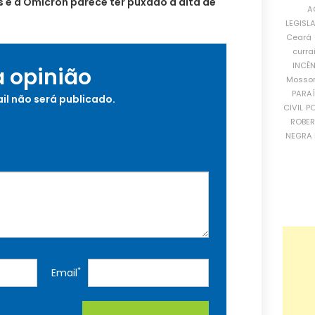
s e a Ômicron parece ter puxado a alta de
A
LEGISL
Ceará
curra
INCÊ
a opinião
Mosso
PARA
il não será publicado.
CIVIL
PO
ROBE
NEGRA 
*
Email