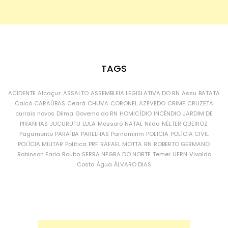
TAGS
ACIDENTE
Alcaçuz
ASSALTO
ASSEMBLEIA LEGISLATIVA DO RN
Assu
BATATA
Caicó
CARAÚBAS
Ceará
CHUVA
CORONEL AZEVEDO
CRIME
CRUZETA
currais novos
Dilma
Governo do RN
HOMICÍDIO
INCÊNDIO
JARDIM DE
PIRANHAS
JUCURUTU
LULA
Mossoró
NATAL
Nilda
NÉLTER QUEIROZ
Pagamento
PARAÍBA
PARELHAS
Parnamirim
POLÍCIA
POLÍCIA CIVIL
POLÍCIA MILITAR
Política
PRF
RAFAEL MOTTA
RN
ROBERTO GERMANO
Robinson Faria
Roubo
SERRA NEGRA DO NORTE
Temer
UFRN
Vivaldo
Costa
Água
ÁLVARO DIAS