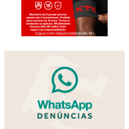
Jogue com responsabilidade. 18+