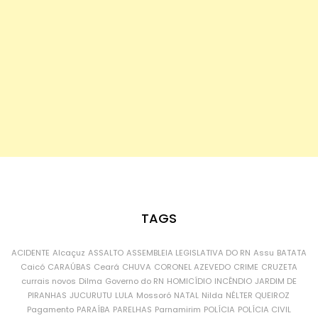
TAGS
ACIDENTE
Alcaçuz
ASSALTO
ASSEMBLEIA LEGISLATIVA DO RN
Assu
BATATA
Caicó
CARAÚBAS
Ceará
CHUVA
CORONEL AZEVEDO
CRIME
CRUZETA
currais novos
Dilma
Governo do RN
HOMICÍDIO
INCÊNDIO
JARDIM DE
PIRANHAS
JUCURUTU
LULA
Mossoró
NATAL
Nilda
NÉLTER QUEIROZ
Pagamento
PARAÍBA
PARELHAS
Parnamirim
POLÍCIA
POLÍCIA CIVIL