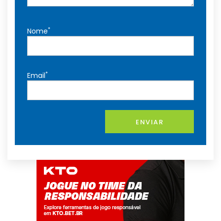
*
Nome
*
Email
ENVIAR