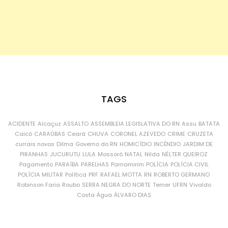
TAGS
ACIDENTE
Alcaçuz
ASSALTO
ASSEMBLEIA LEGISLATIVA DO RN
Assu
BATATA
Caicó
CARAÚBAS
Ceará
CHUVA
CORONEL AZEVEDO
CRIME
CRUZETA
currais novos
Dilma
Governo do RN
HOMICÍDIO
INCÊNDIO
JARDIM DE
PIRANHAS
JUCURUTU
LULA
Mossoró
NATAL
Nilda
NÉLTER QUEIROZ
Pagamento
PARAÍBA
PARELHAS
Parnamirim
POLÍCIA
POLÍCIA CIVIL
POLÍCIA MILITAR
Política
PRF
RAFAEL MOTTA
RN
ROBERTO GERMANO
Robinson Faria
Roubo
SERRA NEGRA DO NORTE
Temer
UFRN
Vivaldo
Costa
Água
ÁLVARO DIAS