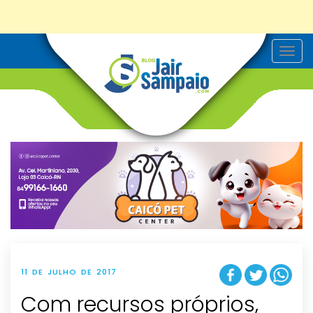
T
o
g
g
l
e
n
a
v
i
g
a
t
i
o
n
11 DE JULHO DE 2017
Com recursos próprios,