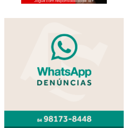
Jogue com responsabilidade. 18+