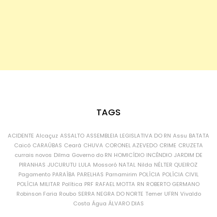
TAGS
ACIDENTE
Alcaçuz
ASSALTO
ASSEMBLEIA LEGISLATIVA DO RN
Assu
BATATA
Caicó
CARAÚBAS
Ceará
CHUVA
CORONEL AZEVEDO
CRIME
CRUZETA
currais novos
Dilma
Governo do RN
HOMICÍDIO
INCÊNDIO
JARDIM DE
PIRANHAS
JUCURUTU
LULA
Mossoró
NATAL
Nilda
NÉLTER QUEIROZ
Pagamento
PARAÍBA
PARELHAS
Parnamirim
POLÍCIA
POLÍCIA CIVIL
POLÍCIA MILITAR
Política
PRF
RAFAEL MOTTA
RN
ROBERTO GERMANO
Robinson Faria
Roubo
SERRA NEGRA DO NORTE
Temer
UFRN
Vivaldo
Costa
Água
ÁLVARO DIAS