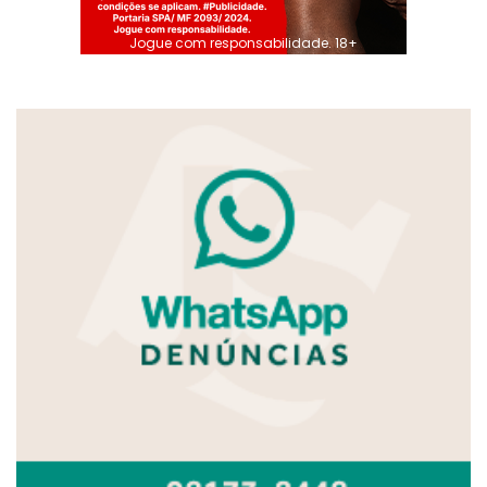
Jogue com responsabilidade. 18+