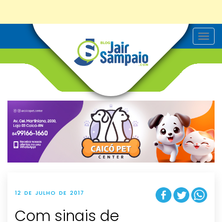
T
o
g
g
l
e
n
a
v
i
g
a
t
i
o
n
12 DE JULHO DE 2017
Com sinais de