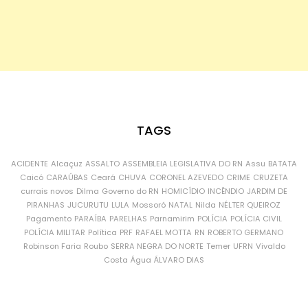
TAGS
ACIDENTE
Alcaçuz
ASSALTO
ASSEMBLEIA LEGISLATIVA DO RN
Assu
BATATA
Caicó
CARAÚBAS
Ceará
CHUVA
CORONEL AZEVEDO
CRIME
CRUZETA
currais novos
Dilma
Governo do RN
HOMICÍDIO
INCÊNDIO
JARDIM DE
PIRANHAS
JUCURUTU
LULA
Mossoró
NATAL
Nilda
NÉLTER QUEIROZ
Pagamento
PARAÍBA
PARELHAS
Parnamirim
POLÍCIA
POLÍCIA CIVIL
POLÍCIA MILITAR
Política
PRF
RAFAEL MOTTA
RN
ROBERTO GERMANO
Robinson Faria
Roubo
SERRA NEGRA DO NORTE
Temer
UFRN
Vivaldo
Costa
Água
ÁLVARO DIAS