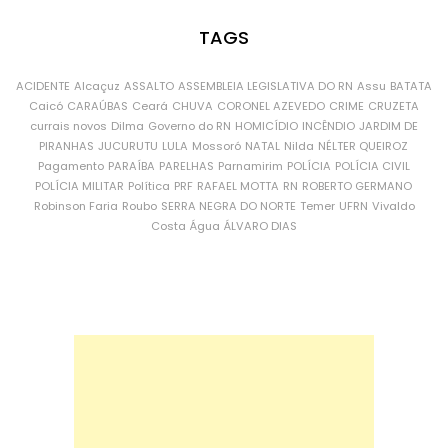
TAGS
ACIDENTE
Alcaçuz
ASSALTO
ASSEMBLEIA LEGISLATIVA DO RN
Assu
BATATA
Caicó
CARAÚBAS
Ceará
CHUVA
CORONEL AZEVEDO
CRIME
CRUZETA
currais novos
Dilma
Governo do RN
HOMICÍDIO
INCÊNDIO
JARDIM DE
PIRANHAS
JUCURUTU
LULA
Mossoró
NATAL
Nilda
NÉLTER QUEIROZ
Pagamento
PARAÍBA
PARELHAS
Parnamirim
POLÍCIA
POLÍCIA CIVIL
POLÍCIA MILITAR
Política
PRF
RAFAEL MOTTA
RN
ROBERTO GERMANO
Robinson Faria
Roubo
SERRA NEGRA DO NORTE
Temer
UFRN
Vivaldo
Costa
Água
ÁLVARO DIAS