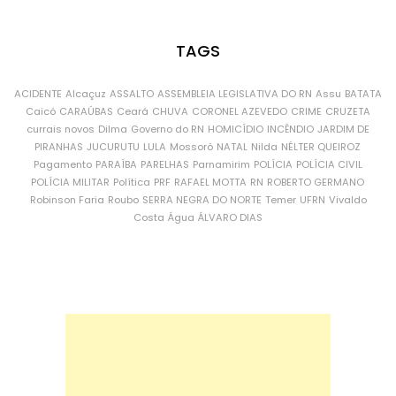
TAGS
ACIDENTE
Alcaçuz
ASSALTO
ASSEMBLEIA LEGISLATIVA DO RN
Assu
BATATA
Caicó
CARAÚBAS
Ceará
CHUVA
CORONEL AZEVEDO
CRIME
CRUZETA
currais novos
Dilma
Governo do RN
HOMICÍDIO
INCÊNDIO
JARDIM DE
PIRANHAS
JUCURUTU
LULA
Mossoró
NATAL
Nilda
NÉLTER QUEIROZ
Pagamento
PARAÍBA
PARELHAS
Parnamirim
POLÍCIA
POLÍCIA CIVIL
POLÍCIA MILITAR
Política
PRF
RAFAEL MOTTA
RN
ROBERTO GERMANO
Robinson Faria
Roubo
SERRA NEGRA DO NORTE
Temer
UFRN
Vivaldo
Costa
Água
ÁLVARO DIAS