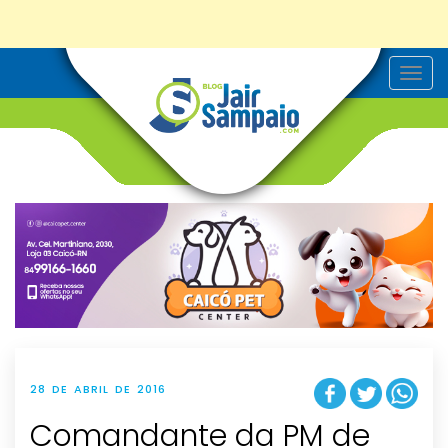
T
o
g
g
l
e
n
a
v
i
g
a
t
i
o
n
28 DE ABRIL DE 2016
Comandante da PM de