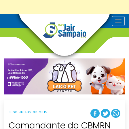
T
o
g
g
l
e
n
a
v
i
g
a
t
i
o
n
3 DE JULHO DE 2015
Comandante do CBMRN