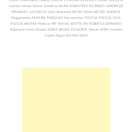
Caicó
CARAÚBAS
Ceará
CHUVA
CORONEL AZEVEDO
CRIME
CRUZETA
currais novos
Dilma
Governo do RN
HOMICÍDIO
INCÊNDIO
JARDIM DE
PIRANHAS
JUCURUTU
LULA
Mossoró
NATAL
Nilda
NÉLTER QUEIROZ
Pagamento
PARAÍBA
PARELHAS
Parnamirim
POLÍCIA
POLÍCIA CIVIL
POLÍCIA MILITAR
Política
PRF
RAFAEL MOTTA
RN
ROBERTO GERMANO
Robinson Faria
Roubo
SERRA NEGRA DO NORTE
Temer
UFRN
Vivaldo
Costa
Água
ÁLVARO DIAS