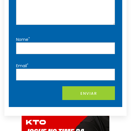
*
Nome
*
Email
ENVIAR