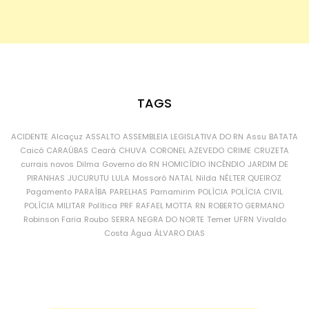
TAGS
ACIDENTE
Alcaçuz
ASSALTO
ASSEMBLEIA LEGISLATIVA DO RN
Assu
BATATA
Caicó
CARAÚBAS
Ceará
CHUVA
CORONEL AZEVEDO
CRIME
CRUZETA
currais novos
Dilma
Governo do RN
HOMICÍDIO
INCÊNDIO
JARDIM DE
PIRANHAS
JUCURUTU
LULA
Mossoró
NATAL
Nilda
NÉLTER QUEIROZ
Pagamento
PARAÍBA
PARELHAS
Parnamirim
POLÍCIA
POLÍCIA CIVIL
POLÍCIA MILITAR
Política
PRF
RAFAEL MOTTA
RN
ROBERTO GERMANO
Robinson Faria
Roubo
SERRA NEGRA DO NORTE
Temer
UFRN
Vivaldo
Costa
Água
ÁLVARO DIAS