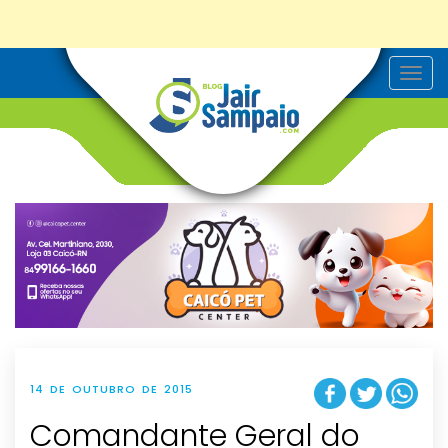
T
o
g
g
l
e
n
a
v
i
g
a
t
i
o
n
14 DE OUTUBRO DE 2015
Comandante Geral do