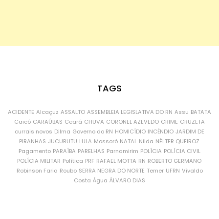
TAGS
ACIDENTE
Alcaçuz
ASSALTO
ASSEMBLEIA LEGISLATIVA DO RN
Assu
BATATA
Caicó
CARAÚBAS
Ceará
CHUVA
CORONEL AZEVEDO
CRIME
CRUZETA
currais novos
Dilma
Governo do RN
HOMICÍDIO
INCÊNDIO
JARDIM DE
PIRANHAS
JUCURUTU
LULA
Mossoró
NATAL
Nilda
NÉLTER QUEIROZ
Pagamento
PARAÍBA
PARELHAS
Parnamirim
POLÍCIA
POLÍCIA CIVIL
POLÍCIA MILITAR
Política
PRF
RAFAEL MOTTA
RN
ROBERTO GERMANO
Robinson Faria
Roubo
SERRA NEGRA DO NORTE
Temer
UFRN
Vivaldo
Costa
Água
ÁLVARO DIAS