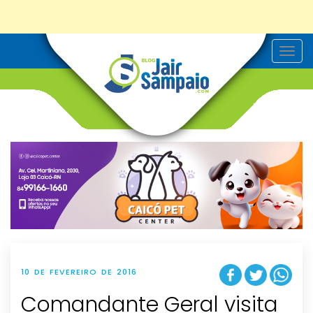
T
o
g
g
l
e
n
a
v
i
g
a
t
i
o
n
10 DE FEVEREIRO DE 2016
Comandante Geral visita