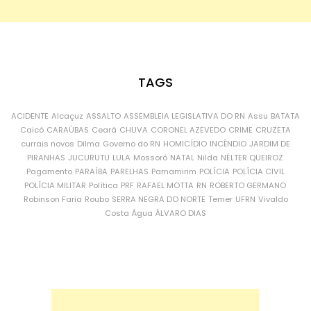
TAGS
ACIDENTE
Alcaçuz
ASSALTO
ASSEMBLEIA LEGISLATIVA DO RN
Assu
BATATA
Caicó
CARAÚBAS
Ceará
CHUVA
CORONEL AZEVEDO
CRIME
CRUZETA
currais novos
Dilma
Governo do RN
HOMICÍDIO
INCÊNDIO
JARDIM DE
PIRANHAS
JUCURUTU
LULA
Mossoró
NATAL
Nilda
NÉLTER QUEIROZ
Pagamento
PARAÍBA
PARELHAS
Parnamirim
POLÍCIA
POLÍCIA CIVIL
POLÍCIA MILITAR
Política
PRF
RAFAEL MOTTA
RN
ROBERTO GERMANO
Robinson Faria
Roubo
SERRA NEGRA DO NORTE
Temer
UFRN
Vivaldo
Costa
Água
ÁLVARO DIAS