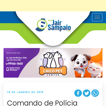
T
o
g
g
l
e
n
a
v
i
g
a
t
i
o
n
14 DE JANEIRO DE 2016
Comando de Polícia