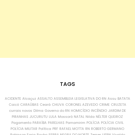
TAGS
ACIDENTE
Alcaçuz
ASSALTO
ASSEMBLEIA LEGISLATIVA DO RN
Assu
BATATA
Caicó
CARAÚBAS
Ceará
CHUVA
CORONEL AZEVEDO
CRIME
CRUZETA
currais novos
Dilma
Governo do RN
HOMICÍDIO
INCÊNDIO
JARDIM DE
PIRANHAS
JUCURUTU
LULA
Mossoró
NATAL
Nilda
NÉLTER QUEIROZ
Pagamento
PARAÍBA
PARELHAS
Parnamirim
POLÍCIA
POLÍCIA CIVIL
POLÍCIA MILITAR
Política
PRF
RAFAEL MOTTA
RN
ROBERTO GERMANO
Robinson Faria
Roubo
SERRA NEGRA DO NORTE
Temer
UFRN
Vivaldo