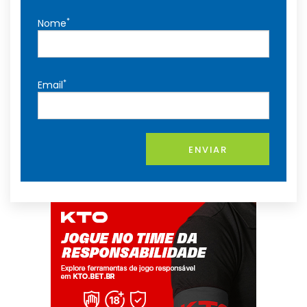
*
Nome
*
Email
ENVIAR