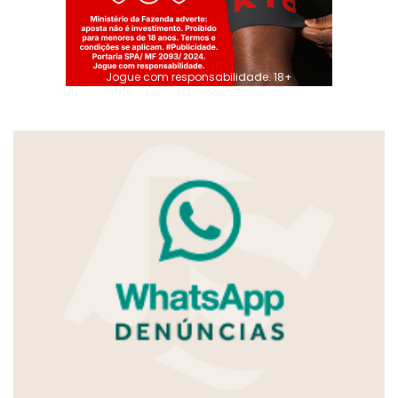
Jogue com responsabilidade. 18+