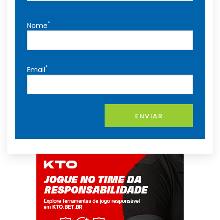
*
Nome
*
Email
ENVIAR