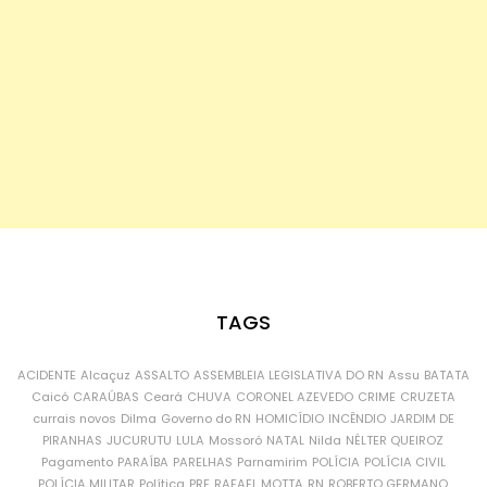
TAGS
ACIDENTE
Alcaçuz
ASSALTO
ASSEMBLEIA LEGISLATIVA DO RN
Assu
BATATA
Caicó
CARAÚBAS
Ceará
CHUVA
CORONEL AZEVEDO
CRIME
CRUZETA
currais novos
Dilma
Governo do RN
HOMICÍDIO
INCÊNDIO
JARDIM DE
PIRANHAS
JUCURUTU
LULA
Mossoró
NATAL
Nilda
NÉLTER QUEIROZ
Pagamento
PARAÍBA
PARELHAS
Parnamirim
POLÍCIA
POLÍCIA CIVIL
POLÍCIA MILITAR
Política
PRF
RAFAEL MOTTA
RN
ROBERTO GERMANO