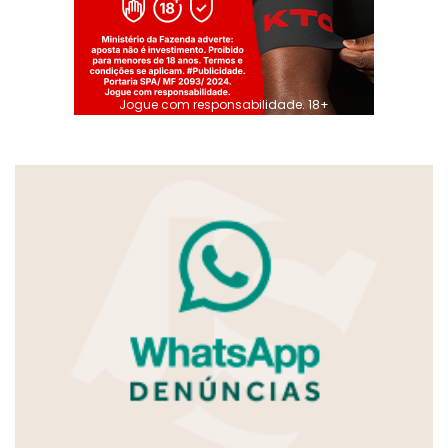
Jogue com responsabilidade. 18+