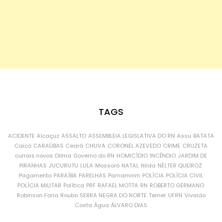
TAGS
ACIDENTE
Alcaçuz
ASSALTO
ASSEMBLEIA LEGISLATIVA DO RN
Assu
BATATA
Caicó
CARAÚBAS
Ceará
CHUVA
CORONEL AZEVEDO
CRIME
CRUZETA
currais novos
Dilma
Governo do RN
HOMICÍDIO
INCÊNDIO
JARDIM DE
PIRANHAS
JUCURUTU
LULA
Mossoró
NATAL
Nilda
NÉLTER QUEIROZ
Pagamento
PARAÍBA
PARELHAS
Parnamirim
POLÍCIA
POLÍCIA CIVIL
POLÍCIA MILITAR
Política
PRF
RAFAEL MOTTA
RN
ROBERTO GERMANO
Robinson Faria
Roubo
SERRA NEGRA DO NORTE
Temer
UFRN
Vivaldo
Costa
Água
ÁLVARO DIAS