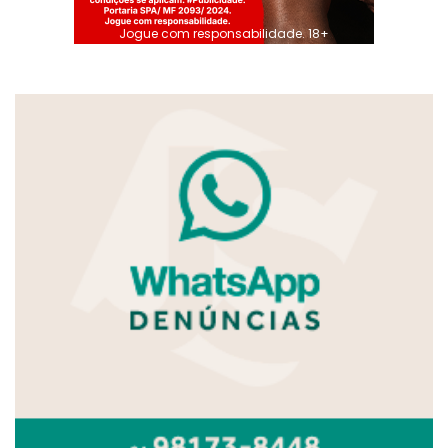
Jogue com responsabilidade. 18+