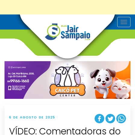
T
o
g
g
l
e
n
a
v
i
g
a
t
i
o
n
6 DE AGOSTO DE 2025
VÍDEO: Comentadoras do