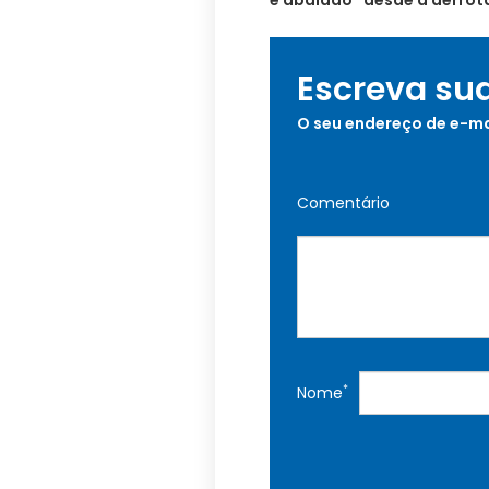
e abalado” desde a derrota
Escreva su
O seu endereço de e-ma
Comentário
*
Nome