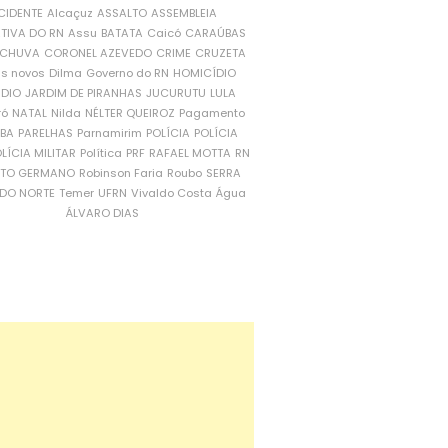
CIDENTE
Alcaçuz
ASSALTO
ASSEMBLEIA
ATIVA DO RN
Assu
BATATA
Caicó
CARAÚBAS
CHUVA
CORONEL AZEVEDO
CRIME
CRUZETA
is novos
Dilma
Governo do RN
HOMICÍDIO
NDIO
JARDIM DE PIRANHAS
JUCURUTU
LULA
ró
NATAL
Nilda
NÉLTER QUEIROZ
Pagamento
ÍBA
PARELHAS
Parnamirim
POLÍCIA
POLÍCIA
LÍCIA MILITAR
Política
PRF
RAFAEL MOTTA
RN
RTO GERMANO
Robinson Faria
Roubo
SERRA
DO NORTE
Temer
UFRN
Vivaldo Costa
Água
ÁLVARO DIAS