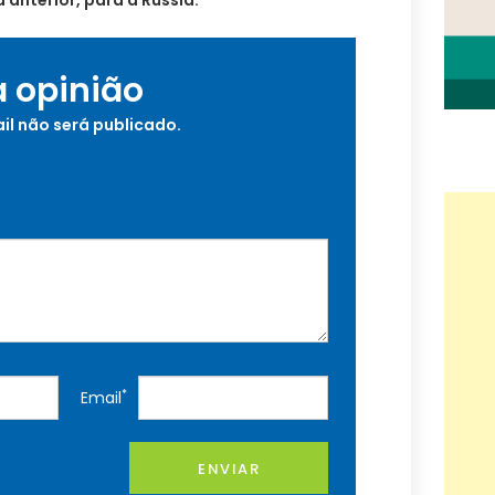
 anterior, para a Rússia.
a opinião
il não será publicado.
*
Email
ENVIAR