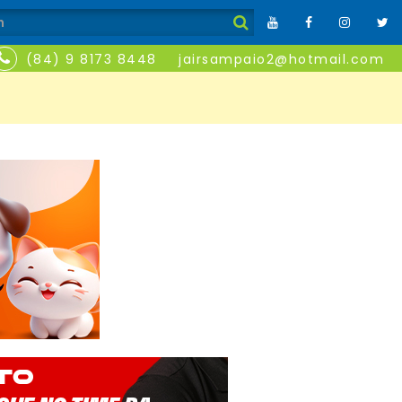
(84) 9 8173 8448
jairsampaio2@hotmail.com