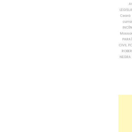
A
LEGISL
Ceará
curra
INCÊ
Mosso
PARA
CIVIL
PO
ROBE
NEGRA 