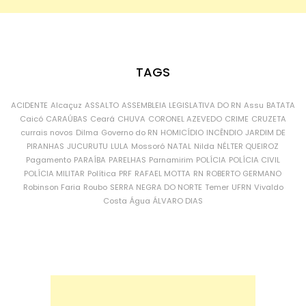
TAGS
ACIDENTE
Alcaçuz
ASSALTO
ASSEMBLEIA LEGISLATIVA DO RN
Assu
BATATA
Caicó
CARAÚBAS
Ceará
CHUVA
CORONEL AZEVEDO
CRIME
CRUZETA
currais novos
Dilma
Governo do RN
HOMICÍDIO
INCÊNDIO
JARDIM DE
PIRANHAS
JUCURUTU
LULA
Mossoró
NATAL
Nilda
NÉLTER QUEIROZ
Pagamento
PARAÍBA
PARELHAS
Parnamirim
POLÍCIA
POLÍCIA CIVIL
POLÍCIA MILITAR
Política
PRF
RAFAEL MOTTA
RN
ROBERTO GERMANO
Robinson Faria
Roubo
SERRA NEGRA DO NORTE
Temer
UFRN
Vivaldo
Costa
Água
ÁLVARO DIAS