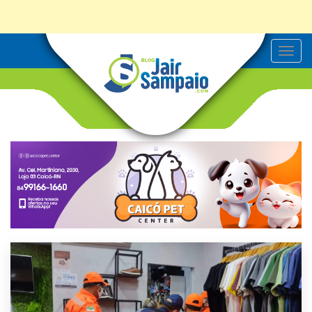
T
o
g
g
l
e
n
a
v
i
g
a
t
i
o
n