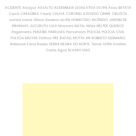
ACIDENTE
Alcaçuz
ASSALTO
ASSEMBLEIA LEGISLATIVA DO RN
Assu
BATATA
Caicó
CARAÚBAS
Ceará
CHUVA
CORONEL AZEVEDO
CRIME
CRUZETA
currais novos
Dilma
Governo do RN
HOMICÍDIO
INCÊNDIO
JARDIM DE
PIRANHAS
JUCURUTU
LULA
Mossoró
NATAL
Nilda
NÉLTER QUEIROZ
Pagamento
PARAÍBA
PARELHAS
Parnamirim
POLÍCIA
POLÍCIA CIVIL
POLÍCIA MILITAR
Política
PRF
RAFAEL MOTTA
RN
ROBERTO GERMANO
Robinson Faria
Roubo
SERRA NEGRA DO NORTE
Temer
UFRN
Vivaldo
Costa
Água
ÁLVARO DIAS