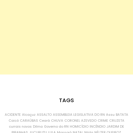
TAGS
ACIDENTE
Alcaçuz
ASSALTO
ASSEMBLEIA LEGISLATIVA DO RN
Assu
BATATA
Caicó
CARAÚBAS
Ceará
CHUVA
CORONEL AZEVEDO
CRIME
CRUZETA
currais novos
Dilma
Governo do RN
HOMICÍDIO
INCÊNDIO
JARDIM DE
PIRANHAS
JUCURUTU
LULA
Mossoró
NATAL
Nilda
NÉLTER QUEIROZ