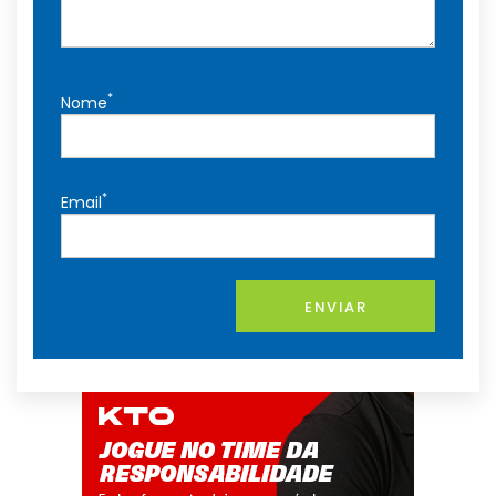
*
Nome
*
Email
ENVIAR