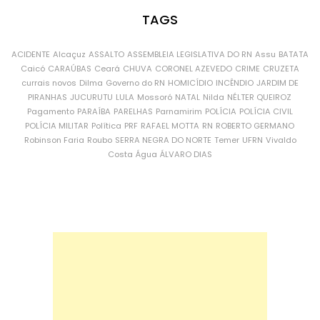
TAGS
ACIDENTE
Alcaçuz
ASSALTO
ASSEMBLEIA LEGISLATIVA DO RN
Assu
BATATA
Caicó
CARAÚBAS
Ceará
CHUVA
CORONEL AZEVEDO
CRIME
CRUZETA
currais novos
Dilma
Governo do RN
HOMICÍDIO
INCÊNDIO
JARDIM DE
PIRANHAS
JUCURUTU
LULA
Mossoró
NATAL
Nilda
NÉLTER QUEIROZ
Pagamento
PARAÍBA
PARELHAS
Parnamirim
POLÍCIA
POLÍCIA CIVIL
POLÍCIA MILITAR
Política
PRF
RAFAEL MOTTA
RN
ROBERTO GERMANO
Robinson Faria
Roubo
SERRA NEGRA DO NORTE
Temer
UFRN
Vivaldo
Costa
Água
ÁLVARO DIAS