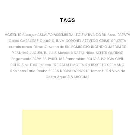
TAGS
ACIDENTE
Alcaçuz
ASSALTO
ASSEMBLEIA LEGISLATIVA DO RN
Assu
BATATA
Caicó
CARAÚBAS
Ceará
CHUVA
CORONEL AZEVEDO
CRIME
CRUZETA
currais novos
Dilma
Governo do RN
HOMICÍDIO
INCÊNDIO
JARDIM DE
PIRANHAS
JUCURUTU
LULA
Mossoró
NATAL
Nilda
NÉLTER QUEIROZ
Pagamento
PARAÍBA
PARELHAS
Parnamirim
POLÍCIA
POLÍCIA CIVIL
POLÍCIA MILITAR
Política
PRF
RAFAEL MOTTA
RN
ROBERTO GERMANO
Robinson Faria
Roubo
SERRA NEGRA DO NORTE
Temer
UFRN
Vivaldo
Costa
Água
ÁLVARO DIAS