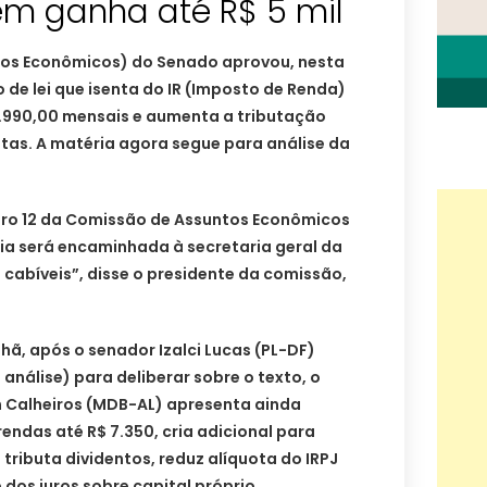
m ganha até R$ 5 mil
tos Econômicos) do Senado aprovou, nesta
o de lei que isenta do IR (Imposto de Renda)
.990,00 mensais e aumenta a tributação
ltas. A matéria agora segue para análise da
o 12 da Comissão de Assuntos Econômicos
ria será encaminhada à secretaria geral da
cabíveis”, disse o presidente da comissão,
hã, após o senador Izalci Lucas (PL-DF)
análise) para deliberar sobre o texto, o
n Calheiros (MDB-AL) apresenta ainda
endas até R$ 7.350, cria adicional para
tributa dividentos, reduz alíquota do IRPJ
 dos juros sobre capital próprio.