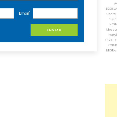
A
LEGISL
*
Email
Ceará
curra
INCÊ
Mosso
ENVIAR
PARA
CIVIL
PO
ROBE
NEGRA 