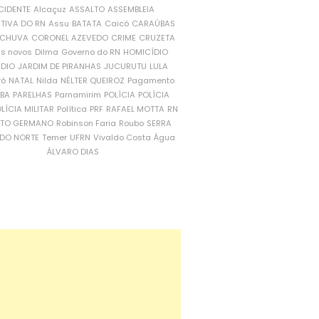
CIDENTE
Alcaçuz
ASSALTO
ASSEMBLEIA
ATIVA DO RN
Assu
BATATA
Caicó
CARAÚBAS
CHUVA
CORONEL AZEVEDO
CRIME
CRUZETA
is novos
Dilma
Governo do RN
HOMICÍDIO
NDIO
JARDIM DE PIRANHAS
JUCURUTU
LULA
ró
NATAL
Nilda
NÉLTER QUEIROZ
Pagamento
ÍBA
PARELHAS
Parnamirim
POLÍCIA
POLÍCIA
LÍCIA MILITAR
Política
PRF
RAFAEL MOTTA
RN
RTO GERMANO
Robinson Faria
Roubo
SERRA
DO NORTE
Temer
UFRN
Vivaldo Costa
Água
ÁLVARO DIAS