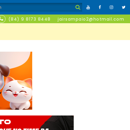
(84) 9 8173 8448
jairsampaio2@hotmail.com