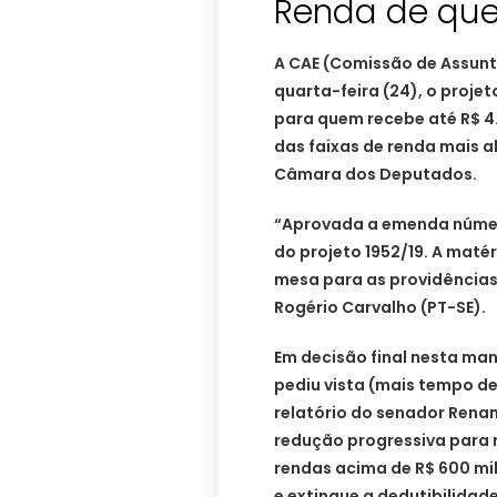
Renda de que
A CAE (Comissão de Assun
quarta-feira (24), o projet
para quem recebe até R$ 4
das faixas de renda mais a
Câmara dos Deputados.
“Aprovada a emenda númer
do projeto 1952/19. A maté
mesa para as providências 
Rogério Carvalho (PT-SE).
Em decisão final nesta man
pediu vista (mais tempo de 
relatório do senador Rena
redução progressiva para r
rendas acima de R$ 600 mil 
e extingue a dedutibilidade