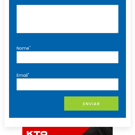
*
Nome
*
Email
ENVIAR