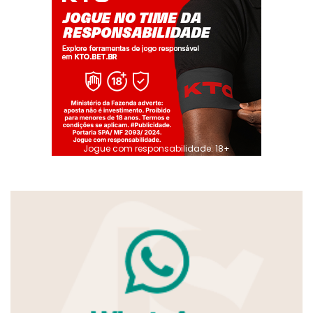
Jogue com responsabilidade. 18+