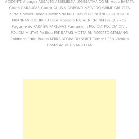
ACIDENTE
Alcaçuz
ASSALTO
ASSEMBLEIA LEGISLATIVA DO RN
Assu
BATATA
Caicó
CARAÚBAS
Ceará
CHUVA
CORONEL AZEVEDO
CRIME
CRUZETA
currais novos
Dilma
Governo do RN
HOMICÍDIO
INCÊNDIO
JARDIM DE
PIRANHAS
JUCURUTU
LULA
Mossoró
NATAL
Nilda
NÉLTER QUEIROZ
Pagamento
PARAÍBA
PARELHAS
Parnamirim
POLÍCIA
POLÍCIA CIVIL
POLÍCIA MILITAR
Política
PRF
RAFAEL MOTTA
RN
ROBERTO GERMANO
Robinson Faria
Roubo
SERRA NEGRA DO NORTE
Temer
UFRN
Vivaldo
Costa
Água
ÁLVARO DIAS