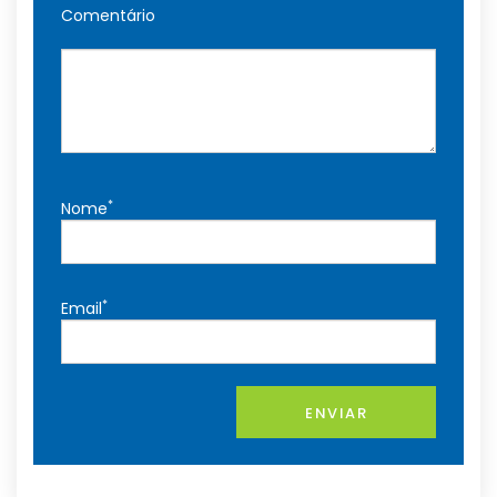
Comentário
*
Nome
*
Email
ENVIAR