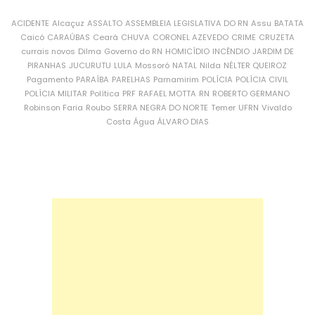
ACIDENTE
Alcaçuz
ASSALTO
ASSEMBLEIA LEGISLATIVA DO RN
Assu
BATATA
Caicó
CARAÚBAS
Ceará
CHUVA
CORONEL AZEVEDO
CRIME
CRUZETA
currais novos
Dilma
Governo do RN
HOMICÍDIO
INCÊNDIO
JARDIM DE
PIRANHAS
JUCURUTU
LULA
Mossoró
NATAL
Nilda
NÉLTER QUEIROZ
Pagamento
PARAÍBA
PARELHAS
Parnamirim
POLÍCIA
POLÍCIA CIVIL
POLÍCIA MILITAR
Política
PRF
RAFAEL MOTTA
RN
ROBERTO GERMANO
Robinson Faria
Roubo
SERRA NEGRA DO NORTE
Temer
UFRN
Vivaldo
Costa
Água
ÁLVARO DIAS