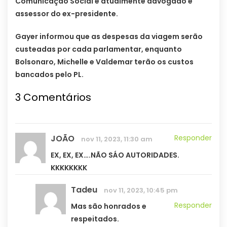
Comunicação Social e atualmente advogado e
assessor do ex-presidente.
Gayer informou que as despesas da viagem serão
custeadas por cada parlamentar, enquanto
Bolsonaro, Michelle e Valdemar terão os custos
bancados pelo PL.
3 Comentários
JOÃO
Responder
nov 11, 2023, 11:30 am
EX, EX, EX….NÃO SÁO AUTORIDADES.
KKKKKKKK
Tadeu
nov 11, 2023, 10:45 pm
Responder
Mas são honrados e
respeitados.