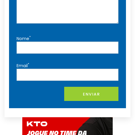
*
Nome
*
Email
ENVIAR