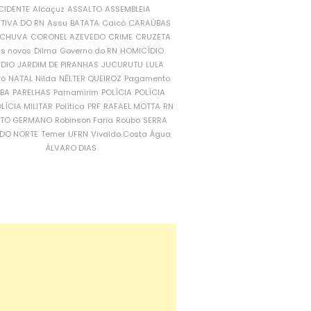
CIDENTE
Alcaçuz
ASSALTO
ASSEMBLEIA
ATIVA DO RN
Assu
BATATA
Caicó
CARAÚBAS
CHUVA
CORONEL AZEVEDO
CRIME
CRUZETA
is novos
Dilma
Governo do RN
HOMICÍDIO
NDIO
JARDIM DE PIRANHAS
JUCURUTU
LULA
ró
NATAL
Nilda
NÉLTER QUEIROZ
Pagamento
ÍBA
PARELHAS
Parnamirim
POLÍCIA
POLÍCIA
LÍCIA MILITAR
Política
PRF
RAFAEL MOTTA
RN
RTO GERMANO
Robinson Faria
Roubo
SERRA
DO NORTE
Temer
UFRN
Vivaldo Costa
Água
ÁLVARO DIAS