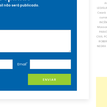
A
il não será publicado.
LEGISL
Ceará
curra
INCÊ
Mosso
PARA
CIVIL
PO
ROBE
NEGRA 
*
Email
ENVIAR