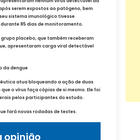
ão apresentaram nenhum vírus detectável da
após serem expostos ao patógeno, bem
seu sistema imunológico tivesse
l durante 85 dias de monitoramento.
o grupo placebo, que também receberam
e, apresentaram carga viral detectável ​​
o da dengue
utica atua bloqueando a ação de duas
 que o vírus faça cópias de si mesmo. Ele foi
erais pelos participantes do estudo.
ue fará novas rodadas de testes.
a opinião