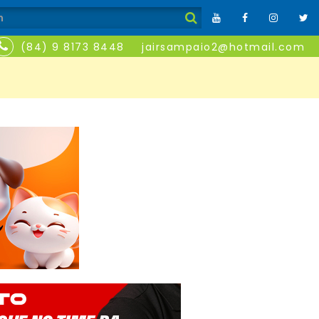
(84) 9 8173 8448
jairsampaio2@hotmail.com