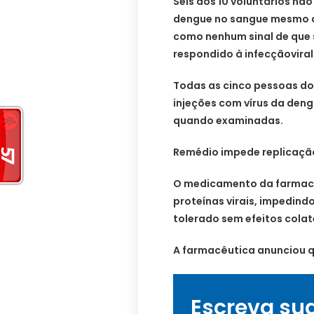
Seis dos 10 voluntários n
dengue no sangue mesmo 
como nenhum sinal de que 
respondido à infecçãovira
Todas as cinco pessoas d
injeções com vírus da dengu
quando examinadas.
Remédio impede replicaçã
O medicamento da farmacê
proteínas virais, impedindo
tolerado sem efeitos colat
A farmacêutica anunciou q
Escreva su