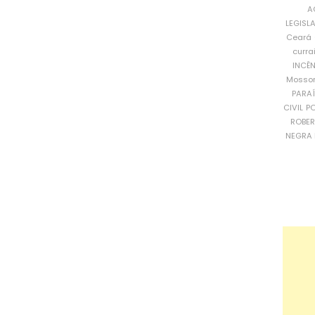
A
LEGISL
Ceará
curra
INCÊ
Mosso
PARA
CIVIL
PO
ROBE
NEGRA 