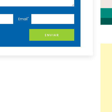
*
Email
ENVIAR