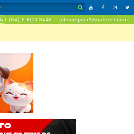
(84) 9 8173 8448
jairsampaio2@hotmail.com