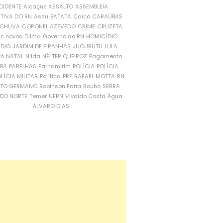
CIDENTE
Alcaçuz
ASSALTO
ASSEMBLEIA
ATIVA DO RN
Assu
BATATA
Caicó
CARAÚBAS
CHUVA
CORONEL AZEVEDO
CRIME
CRUZETA
is novos
Dilma
Governo do RN
HOMICÍDIO
NDIO
JARDIM DE PIRANHAS
JUCURUTU
LULA
ró
NATAL
Nilda
NÉLTER QUEIROZ
Pagamento
ÍBA
PARELHAS
Parnamirim
POLÍCIA
POLÍCIA
LÍCIA MILITAR
Política
PRF
RAFAEL MOTTA
RN
RTO GERMANO
Robinson Faria
Roubo
SERRA
DO NORTE
Temer
UFRN
Vivaldo Costa
Água
ÁLVARO DIAS