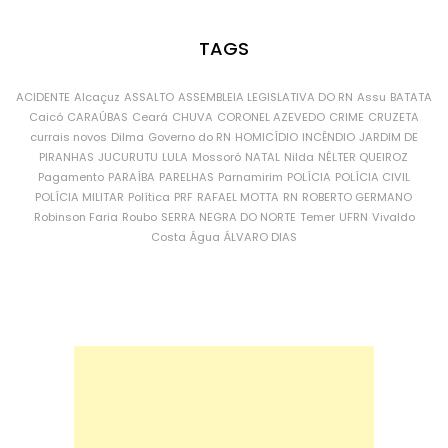
TAGS
ACIDENTE
Alcaçuz
ASSALTO
ASSEMBLEIA LEGISLATIVA DO RN
Assu
BATATA
Caicó
CARAÚBAS
Ceará
CHUVA
CORONEL AZEVEDO
CRIME
CRUZETA
currais novos
Dilma
Governo do RN
HOMICÍDIO
INCÊNDIO
JARDIM DE
PIRANHAS
JUCURUTU
LULA
Mossoró
NATAL
Nilda
NÉLTER QUEIROZ
Pagamento
PARAÍBA
PARELHAS
Parnamirim
POLÍCIA
POLÍCIA CIVIL
POLÍCIA MILITAR
Política
PRF
RAFAEL MOTTA
RN
ROBERTO GERMANO
Robinson Faria
Roubo
SERRA NEGRA DO NORTE
Temer
UFRN
Vivaldo
Costa
Água
ÁLVARO DIAS