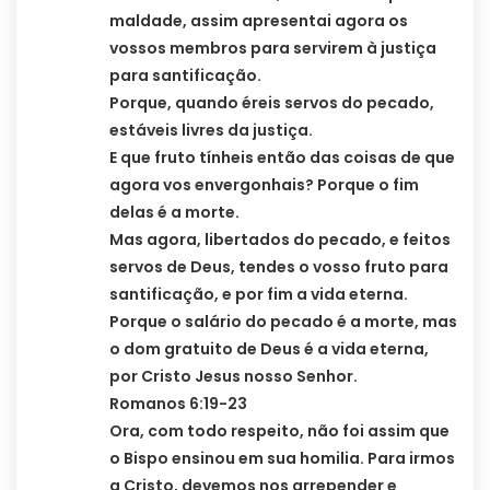
maldade, assim apresentai agora os
vossos membros para servirem à justiça
para santificação.
Porque, quando éreis servos do pecado,
estáveis livres da justiça.
E que fruto tínheis então das coisas de que
agora vos envergonhais? Porque o fim
delas é a morte.
Mas agora, libertados do pecado, e feitos
servos de Deus, tendes o vosso fruto para
santificação, e por fim a vida eterna.
Porque o salário do pecado é a morte, mas
o dom gratuito de Deus é a vida eterna,
por Cristo Jesus nosso Senhor.
Romanos 6:19-23
Ora, com todo respeito, não foi assim que
o Bispo ensinou em sua homilia. Para irmos
a Cristo, devemos nos arrepender e