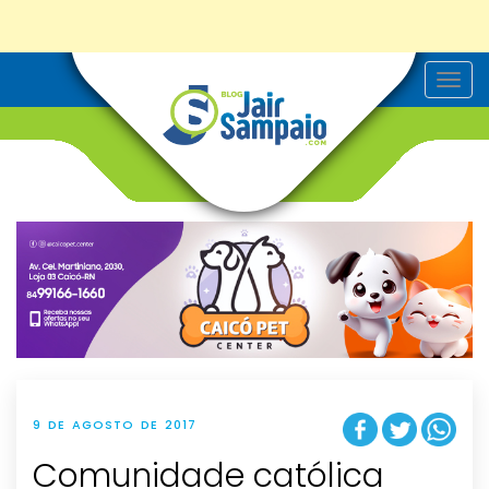
T
o
g
g
l
e
n
a
v
i
g
a
t
i
o
n
9 DE AGOSTO DE 2017
Comunidade católica