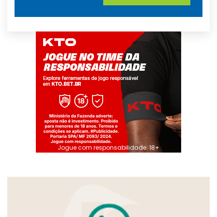
Jogue com responsabilidade. 18+