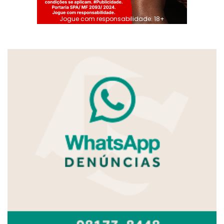
Jogue com responsabilidade. 18+