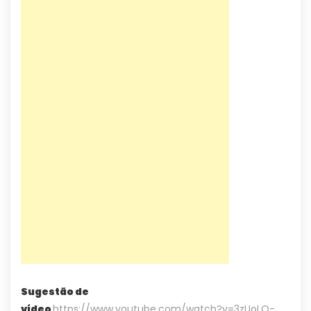
Sugestão de
vídeo
https://www.youtube.com/watch?v=3zUoLO-