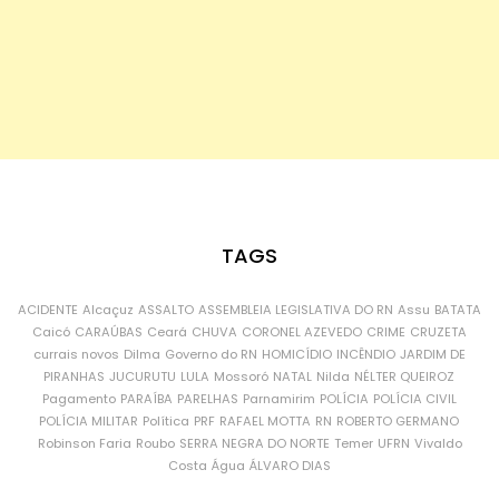
TAGS
ACIDENTE
Alcaçuz
ASSALTO
ASSEMBLEIA LEGISLATIVA DO RN
Assu
BATATA
Caicó
CARAÚBAS
Ceará
CHUVA
CORONEL AZEVEDO
CRIME
CRUZETA
currais novos
Dilma
Governo do RN
HOMICÍDIO
INCÊNDIO
JARDIM DE
PIRANHAS
JUCURUTU
LULA
Mossoró
NATAL
Nilda
NÉLTER QUEIROZ
Pagamento
PARAÍBA
PARELHAS
Parnamirim
POLÍCIA
POLÍCIA CIVIL
POLÍCIA MILITAR
Política
PRF
RAFAEL MOTTA
RN
ROBERTO GERMANO
Robinson Faria
Roubo
SERRA NEGRA DO NORTE
Temer
UFRN
Vivaldo
Costa
Água
ÁLVARO DIAS