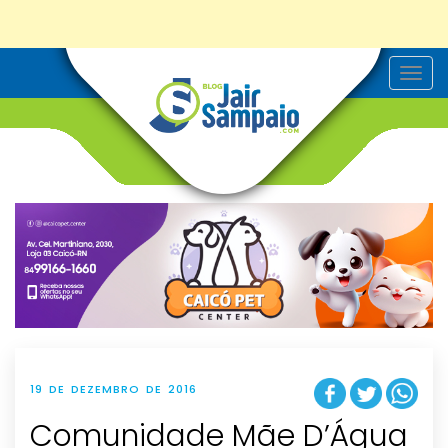
T
o
g
g
l
e
n
a
v
i
g
a
t
i
o
n
19 DE DEZEMBRO DE 2016
Comunidade Mãe D’Água