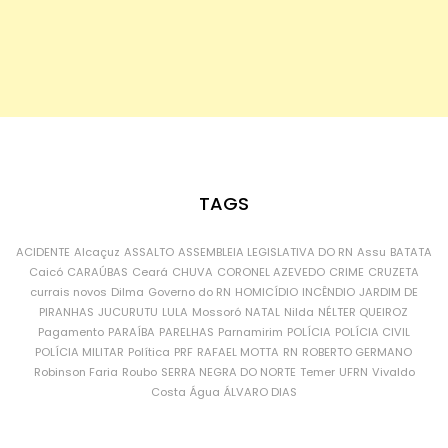
TAGS
ACIDENTE
Alcaçuz
ASSALTO
ASSEMBLEIA LEGISLATIVA DO RN
Assu
BATATA
Caicó
CARAÚBAS
Ceará
CHUVA
CORONEL AZEVEDO
CRIME
CRUZETA
currais novos
Dilma
Governo do RN
HOMICÍDIO
INCÊNDIO
JARDIM DE
PIRANHAS
JUCURUTU
LULA
Mossoró
NATAL
Nilda
NÉLTER QUEIROZ
Pagamento
PARAÍBA
PARELHAS
Parnamirim
POLÍCIA
POLÍCIA CIVIL
POLÍCIA MILITAR
Política
PRF
RAFAEL MOTTA
RN
ROBERTO GERMANO
Robinson Faria
Roubo
SERRA NEGRA DO NORTE
Temer
UFRN
Vivaldo
Costa
Água
ÁLVARO DIAS