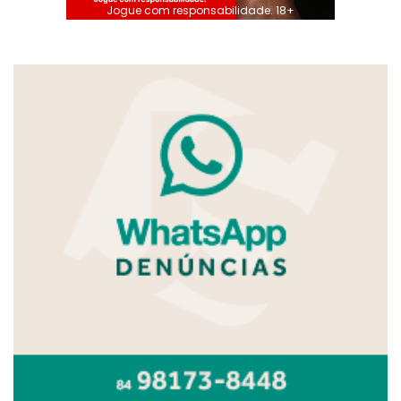
Jogue com responsabilidade. 18+