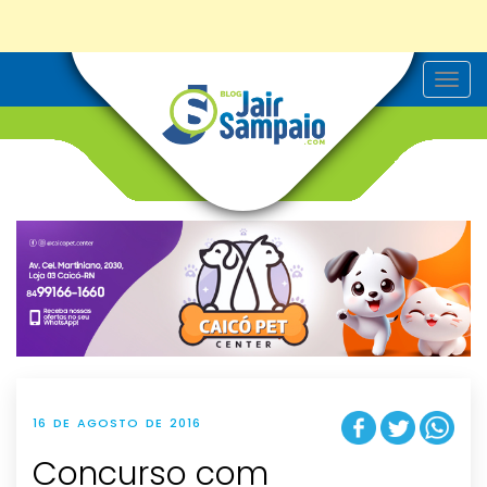
T
o
g
g
l
e
n
a
v
i
g
a
t
i
o
n
16 DE AGOSTO DE 2016
Concurso com