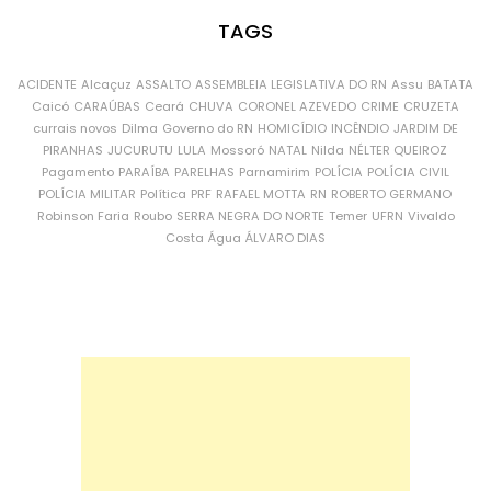
TAGS
ACIDENTE
Alcaçuz
ASSALTO
ASSEMBLEIA LEGISLATIVA DO RN
Assu
BATATA
Caicó
CARAÚBAS
Ceará
CHUVA
CORONEL AZEVEDO
CRIME
CRUZETA
currais novos
Dilma
Governo do RN
HOMICÍDIO
INCÊNDIO
JARDIM DE
PIRANHAS
JUCURUTU
LULA
Mossoró
NATAL
Nilda
NÉLTER QUEIROZ
Pagamento
PARAÍBA
PARELHAS
Parnamirim
POLÍCIA
POLÍCIA CIVIL
POLÍCIA MILITAR
Política
PRF
RAFAEL MOTTA
RN
ROBERTO GERMANO
Robinson Faria
Roubo
SERRA NEGRA DO NORTE
Temer
UFRN
Vivaldo
Costa
Água
ÁLVARO DIAS