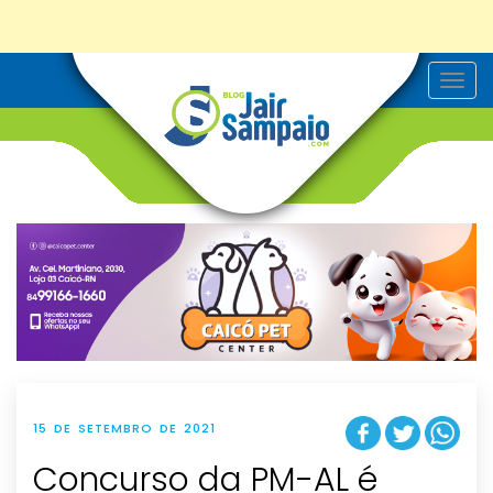
T
o
g
g
l
e
n
a
v
i
g
a
t
i
o
n
15 DE SETEMBRO DE 2021
Concurso da PM-AL é