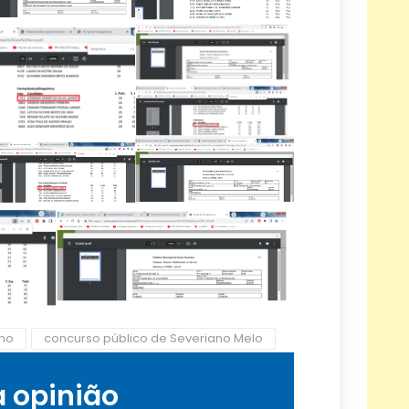
ano
concurso público de Severiano Melo
a opinião