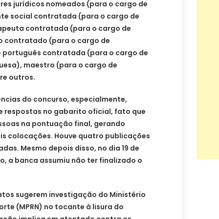
ores jurídicos nomeados (para o cargo de
ente social contratada (para o cargo de
erapeuta contratada (para o cargo de
co contratado (para o cargo de
e português contratada (para o cargo de
guesa), maestro (para o cargo de
re outros.
ências do concurso, especialmente,
e respostas no gabarito oficial, fato que
ssoas na pontuação final, gerando
ais colocações. Houve quatro publicações
adas. Mesmo depois disso, no dia 19 de
o, a banca assumiu não ter finalizado o
atos sugerem investigação do Ministério
orte (MPRN) no tocante à lisura do
lação implica em atentado contra os