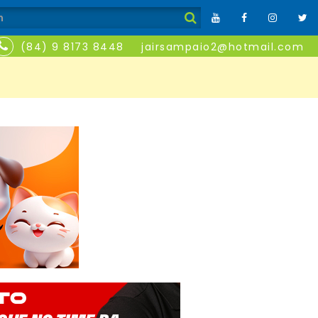
(84) 9 8173 8448
jairsampaio2@hotmail.com