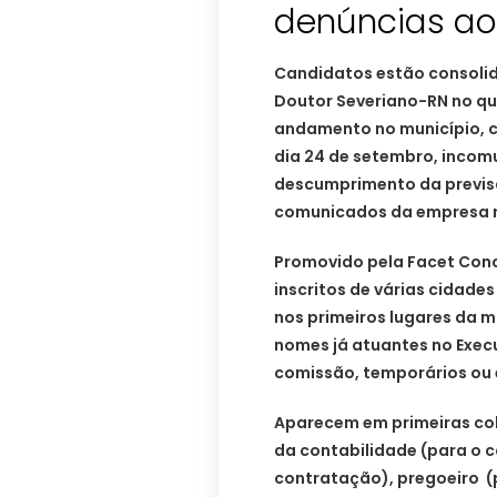
denúncias ao 
Candidatos estão consolid
Doutor Severiano-RN no q
andamento no município, cu
dia 24 de setembro, inco
descumprimento da previsã
comunicados da empresa 
Promovido pela Facet Conc
inscritos de várias cidades
nos primeiros lugares da ma
nomes já atuantes no Exec
comissão, temporários ou 
Aparecem em primeiras col
da contabilidade (para o 
contratação), pregoeiro (