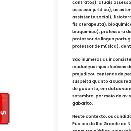
contratos), atuais assess
assessor jurídico), assist
assistente social), fisiot
fisioterapeuta), bioquími
bioquímico), professora d
professor de língua portu
professor de música), dent
São inúmeras as inconsist
mudanças injustificáveis d
prejudicou centenas de pe
suspeita quanto a suas re
de gabarito, em datas vari
setembro, por meio de avis
gabarito.
Neste contexto, os candid
Público do Rio Grande do N
concurso público, cuja vio