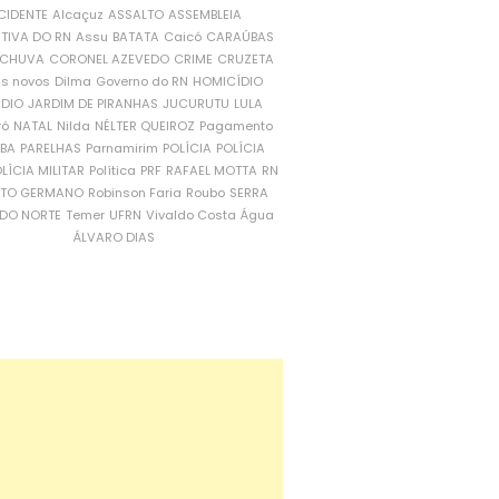
CIDENTE
Alcaçuz
ASSALTO
ASSEMBLEIA
ATIVA DO RN
Assu
BATATA
Caicó
CARAÚBAS
CHUVA
CORONEL AZEVEDO
CRIME
CRUZETA
is novos
Dilma
Governo do RN
HOMICÍDIO
NDIO
JARDIM DE PIRANHAS
JUCURUTU
LULA
ró
NATAL
Nilda
NÉLTER QUEIROZ
Pagamento
ÍBA
PARELHAS
Parnamirim
POLÍCIA
POLÍCIA
LÍCIA MILITAR
Política
PRF
RAFAEL MOTTA
RN
RTO GERMANO
Robinson Faria
Roubo
SERRA
DO NORTE
Temer
UFRN
Vivaldo Costa
Água
ÁLVARO DIAS