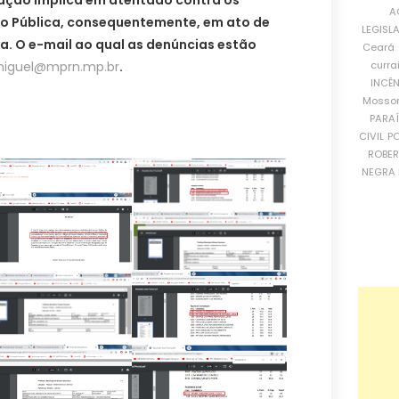
A
ão Pública, consequentemente, em ato de
LEGISL
a. O e-mail ao qual as denúncias estão
Ceará
curra
miguel@mprn.mp.br
.
INCÊ
Mosso
PARA
CIVIL
PO
ROBE
NEGRA 