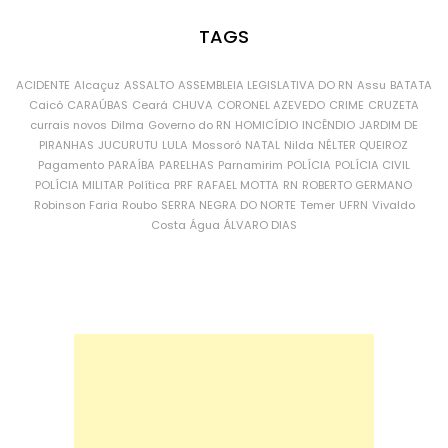
TAGS
ACIDENTE
Alcaçuz
ASSALTO
ASSEMBLEIA LEGISLATIVA DO RN
Assu
BATATA
Caicó
CARAÚBAS
Ceará
CHUVA
CORONEL AZEVEDO
CRIME
CRUZETA
currais novos
Dilma
Governo do RN
HOMICÍDIO
INCÊNDIO
JARDIM DE
PIRANHAS
JUCURUTU
LULA
Mossoró
NATAL
Nilda
NÉLTER QUEIROZ
Pagamento
PARAÍBA
PARELHAS
Parnamirim
POLÍCIA
POLÍCIA CIVIL
POLÍCIA MILITAR
Política
PRF
RAFAEL MOTTA
RN
ROBERTO GERMANO
Robinson Faria
Roubo
SERRA NEGRA DO NORTE
Temer
UFRN
Vivaldo
Costa
Água
ÁLVARO DIAS