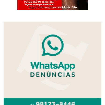
Jogue com responsabilidade. 18+