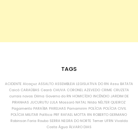
TAGS
ACIDENTE
Alcaçuz
ASSALTO
ASSEMBLEIA LEGISLATIVA DO RN
Assu
BATATA
Caicó
CARAÚBAS
Ceará
CHUVA
CORONEL AZEVEDO
CRIME
CRUZETA
currais novos
Dilma
Governo do RN
HOMICÍDIO
INCÊNDIO
JARDIM DE
PIRANHAS
JUCURUTU
LULA
Mossoró
NATAL
Nilda
NÉLTER QUEIROZ
Pagamento
PARAÍBA
PARELHAS
Parnamirim
POLÍCIA
POLÍCIA CIVIL
POLÍCIA MILITAR
Política
PRF
RAFAEL MOTTA
RN
ROBERTO GERMANO
Robinson Faria
Roubo
SERRA NEGRA DO NORTE
Temer
UFRN
Vivaldo
Costa
Água
ÁLVARO DIAS