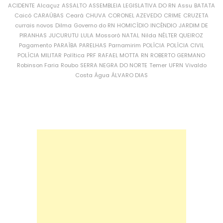
ACIDENTE
Alcaçuz
ASSALTO
ASSEMBLEIA LEGISLATIVA DO RN
Assu
BATATA
Caicó
CARAÚBAS
Ceará
CHUVA
CORONEL AZEVEDO
CRIME
CRUZETA
currais novos
Dilma
Governo do RN
HOMICÍDIO
INCÊNDIO
JARDIM DE
PIRANHAS
JUCURUTU
LULA
Mossoró
NATAL
Nilda
NÉLTER QUEIROZ
Pagamento
PARAÍBA
PARELHAS
Parnamirim
POLÍCIA
POLÍCIA CIVIL
POLÍCIA MILITAR
Política
PRF
RAFAEL MOTTA
RN
ROBERTO GERMANO
Robinson Faria
Roubo
SERRA NEGRA DO NORTE
Temer
UFRN
Vivaldo
Costa
Água
ÁLVARO DIAS