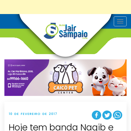
T
o
g
g
l
e
n
a
v
i
g
a
t
i
o
n
10 DE FEVEREIRO DE 2017
Hoje tem banda Nagib e