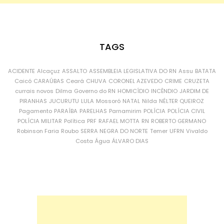
TAGS
ACIDENTE
Alcaçuz
ASSALTO
ASSEMBLEIA LEGISLATIVA DO RN
Assu
BATATA
Caicó
CARAÚBAS
Ceará
CHUVA
CORONEL AZEVEDO
CRIME
CRUZETA
currais novos
Dilma
Governo do RN
HOMICÍDIO
INCÊNDIO
JARDIM DE
PIRANHAS
JUCURUTU
LULA
Mossoró
NATAL
Nilda
NÉLTER QUEIROZ
Pagamento
PARAÍBA
PARELHAS
Parnamirim
POLÍCIA
POLÍCIA CIVIL
POLÍCIA MILITAR
Política
PRF
RAFAEL MOTTA
RN
ROBERTO GERMANO
Robinson Faria
Roubo
SERRA NEGRA DO NORTE
Temer
UFRN
Vivaldo
Costa
Água
ÁLVARO DIAS