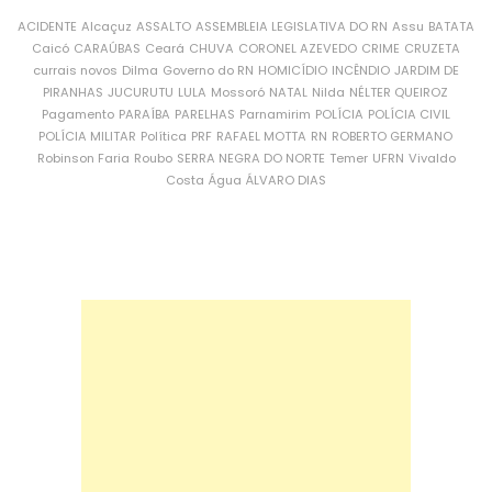
ACIDENTE
Alcaçuz
ASSALTO
ASSEMBLEIA LEGISLATIVA DO RN
Assu
BATATA
Caicó
CARAÚBAS
Ceará
CHUVA
CORONEL AZEVEDO
CRIME
CRUZETA
currais novos
Dilma
Governo do RN
HOMICÍDIO
INCÊNDIO
JARDIM DE
PIRANHAS
JUCURUTU
LULA
Mossoró
NATAL
Nilda
NÉLTER QUEIROZ
Pagamento
PARAÍBA
PARELHAS
Parnamirim
POLÍCIA
POLÍCIA CIVIL
POLÍCIA MILITAR
Política
PRF
RAFAEL MOTTA
RN
ROBERTO GERMANO
Robinson Faria
Roubo
SERRA NEGRA DO NORTE
Temer
UFRN
Vivaldo
Costa
Água
ÁLVARO DIAS