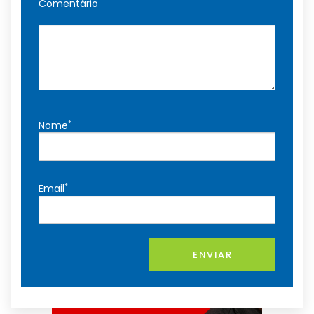
Comentário
*
Nome
*
Email
ENVIAR