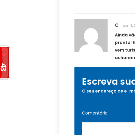
C
jan 1,
Ainda vã
pronto! 
vem turi
acharem 
Escreva su
O seu endereço de e-ma
Comentário