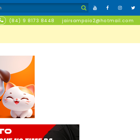
(84) 9 8173 8448
jairsampaio2@hotmail.com