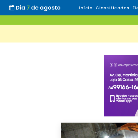
Dia
7
de agosto
Início
Classificados
El