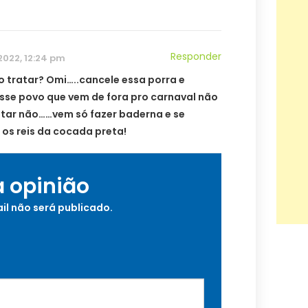
Responder
 2022, 12:24 pm
o tratar? Omi…..cancele essa porra e
Esse povo que vem de fora pro carnaval não
star não……vem só fazer baderna e se
os reis da cocada preta!
a opinião
il não será publicado.