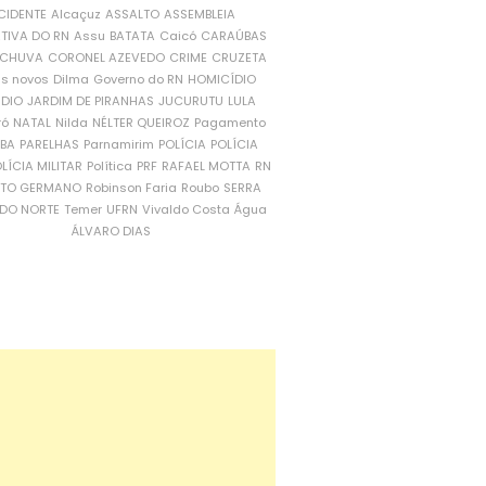
CIDENTE
Alcaçuz
ASSALTO
ASSEMBLEIA
ATIVA DO RN
Assu
BATATA
Caicó
CARAÚBAS
CHUVA
CORONEL AZEVEDO
CRIME
CRUZETA
is novos
Dilma
Governo do RN
HOMICÍDIO
NDIO
JARDIM DE PIRANHAS
JUCURUTU
LULA
ró
NATAL
Nilda
NÉLTER QUEIROZ
Pagamento
ÍBA
PARELHAS
Parnamirim
POLÍCIA
POLÍCIA
LÍCIA MILITAR
Política
PRF
RAFAEL MOTTA
RN
RTO GERMANO
Robinson Faria
Roubo
SERRA
DO NORTE
Temer
UFRN
Vivaldo Costa
Água
ÁLVARO DIAS