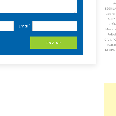
A
LEGISL
Ceará
curra
INCÊ
*
Email
Mosso
PARA
CIVIL
PO
ENVIAR
ROBE
NEGRA 