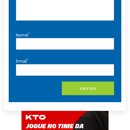
*
Nome
*
Email
ENVIAR