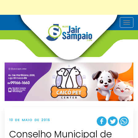
T
o
g
g
l
e
n
a
v
i
g
a
t
i
o
n
10 DE MAIO DE 2016
Conselho Municipal de