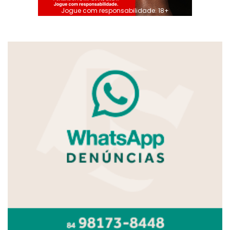
Jogue com responsabilidade. 18+