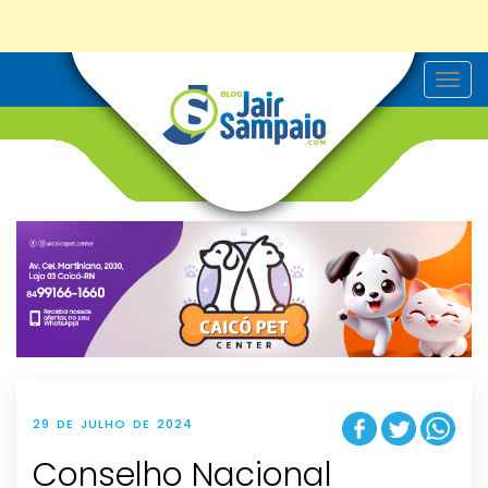
T
o
g
g
l
e
n
a
v
i
g
a
t
i
o
n
29 DE JULHO DE 2024
Conselho Nacional