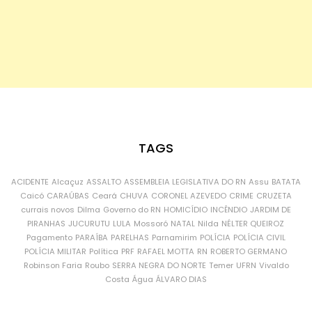
TAGS
ACIDENTE
Alcaçuz
ASSALTO
ASSEMBLEIA LEGISLATIVA DO RN
Assu
BATATA
Caicó
CARAÚBAS
Ceará
CHUVA
CORONEL AZEVEDO
CRIME
CRUZETA
currais novos
Dilma
Governo do RN
HOMICÍDIO
INCÊNDIO
JARDIM DE
PIRANHAS
JUCURUTU
LULA
Mossoró
NATAL
Nilda
NÉLTER QUEIROZ
Pagamento
PARAÍBA
PARELHAS
Parnamirim
POLÍCIA
POLÍCIA CIVIL
POLÍCIA MILITAR
Política
PRF
RAFAEL MOTTA
RN
ROBERTO GERMANO
Robinson Faria
Roubo
SERRA NEGRA DO NORTE
Temer
UFRN
Vivaldo
Costa
Água
ÁLVARO DIAS