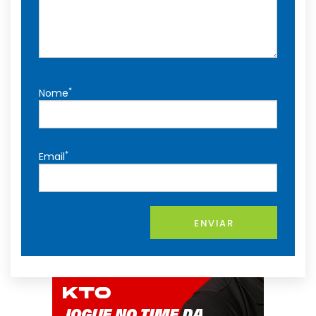
*
Nome
*
Email
ENVIAR