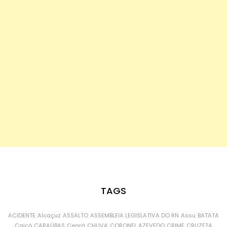
TAGS
ACIDENTE
Alcaçuz
ASSALTO
ASSEMBLEIA LEGISLATIVA DO RN
Assu
BATATA
Caicó
CARAÚBAS
Ceará
CHUVA
CORONEL AZEVEDO
CRIME
CRUZETA