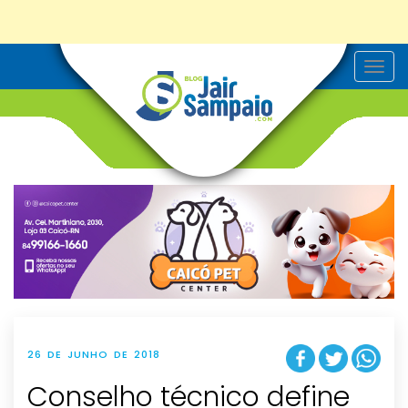
T
o
g
g
l
e
n
a
v
i
g
a
t
i
o
n
26 DE JUNHO DE 2018
Conselho técnico define