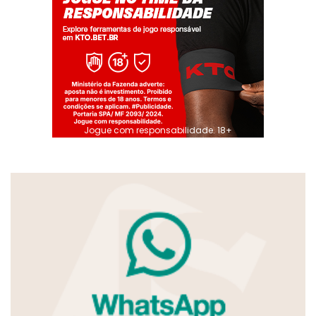
Jogue com responsabilidade. 18+