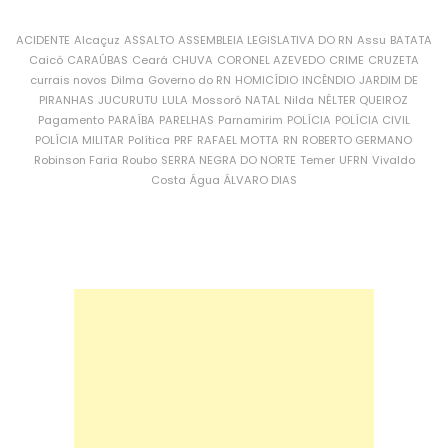
ACIDENTE
Alcaçuz
ASSALTO
ASSEMBLEIA LEGISLATIVA DO RN
Assu
BATATA
Caicó
CARAÚBAS
Ceará
CHUVA
CORONEL AZEVEDO
CRIME
CRUZETA
currais novos
Dilma
Governo do RN
HOMICÍDIO
INCÊNDIO
JARDIM DE
PIRANHAS
JUCURUTU
LULA
Mossoró
NATAL
Nilda
NÉLTER QUEIROZ
Pagamento
PARAÍBA
PARELHAS
Parnamirim
POLÍCIA
POLÍCIA CIVIL
POLÍCIA MILITAR
Política
PRF
RAFAEL MOTTA
RN
ROBERTO GERMANO
Robinson Faria
Roubo
SERRA NEGRA DO NORTE
Temer
UFRN
Vivaldo
Costa
Água
ÁLVARO DIAS