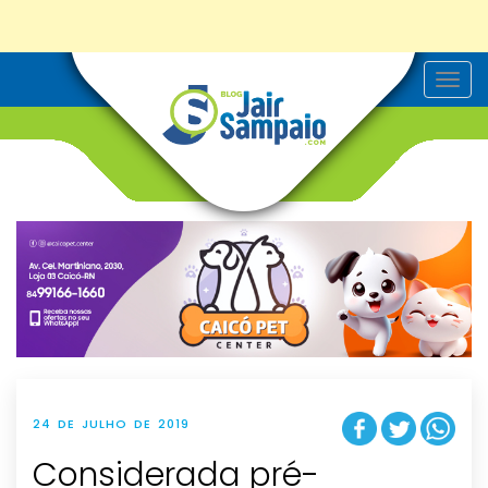
T
o
g
g
l
e
n
a
v
i
g
a
t
i
o
n
24 DE JULHO DE 2019
Considerada pré-