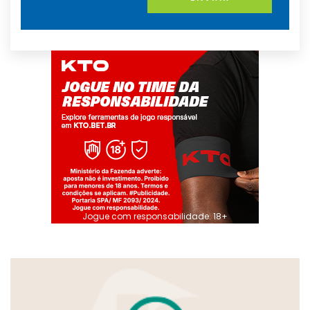
Jogue com responsabilidade. 18+