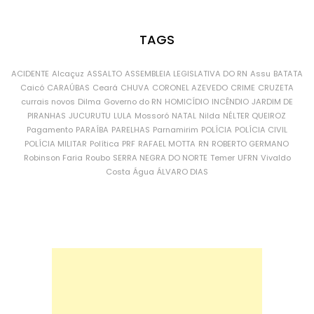
TAGS
ACIDENTE
Alcaçuz
ASSALTO
ASSEMBLEIA LEGISLATIVA DO RN
Assu
BATATA
Caicó
CARAÚBAS
Ceará
CHUVA
CORONEL AZEVEDO
CRIME
CRUZETA
currais novos
Dilma
Governo do RN
HOMICÍDIO
INCÊNDIO
JARDIM DE
PIRANHAS
JUCURUTU
LULA
Mossoró
NATAL
Nilda
NÉLTER QUEIROZ
Pagamento
PARAÍBA
PARELHAS
Parnamirim
POLÍCIA
POLÍCIA CIVIL
POLÍCIA MILITAR
Política
PRF
RAFAEL MOTTA
RN
ROBERTO GERMANO
Robinson Faria
Roubo
SERRA NEGRA DO NORTE
Temer
UFRN
Vivaldo
Costa
Água
ÁLVARO DIAS