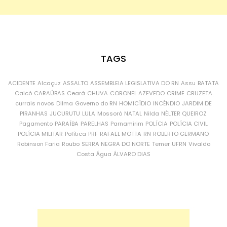
TAGS
ACIDENTE
Alcaçuz
ASSALTO
ASSEMBLEIA LEGISLATIVA DO RN
Assu
BATATA
Caicó
CARAÚBAS
Ceará
CHUVA
CORONEL AZEVEDO
CRIME
CRUZETA
currais novos
Dilma
Governo do RN
HOMICÍDIO
INCÊNDIO
JARDIM DE
PIRANHAS
JUCURUTU
LULA
Mossoró
NATAL
Nilda
NÉLTER QUEIROZ
Pagamento
PARAÍBA
PARELHAS
Parnamirim
POLÍCIA
POLÍCIA CIVIL
POLÍCIA MILITAR
Política
PRF
RAFAEL MOTTA
RN
ROBERTO GERMANO
Robinson Faria
Roubo
SERRA NEGRA DO NORTE
Temer
UFRN
Vivaldo
Costa
Água
ÁLVARO DIAS